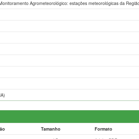
nitoramento Agrometeorológico: estações meteorológicas da Região
IA)
ção
Tamanho
Formato