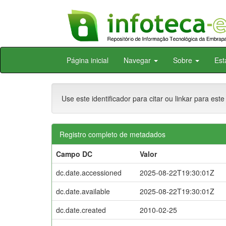
Skip
Página inicial
Navegar
Sobre
Est
navigation
Use este identificador para citar ou linkar para este
Registro completo de metadados
Campo DC
Valor
dc.date.accessioned
2025-08-22T19:30:01Z
dc.date.available
2025-08-22T19:30:01Z
dc.date.created
2010-02-25