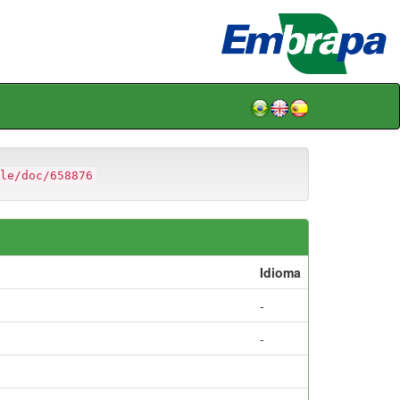
le/doc/658876
Idioma
-
-