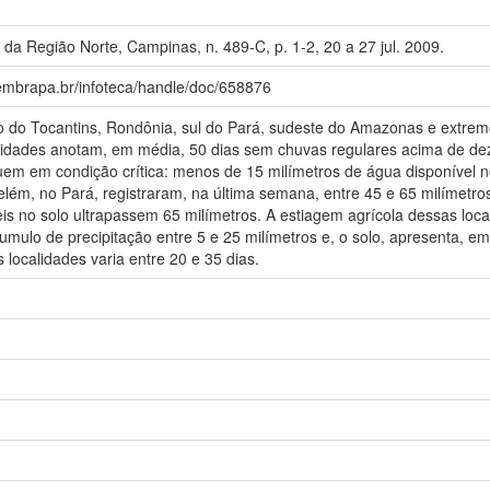
da Região Norte, Campinas, n. 489-C, p. 1-2, 20 a 27 jul. 2009.
.embrapa.br/infoteca/handle/doc/658876
 do Tocantins, Rondônia, sul do Pará, sudeste do Amazonas e extremo
calidades anotam, em média, 50 dias sem chuvas regulares acima de dez
uem em condição crítica: menos de 15 milímetros de água disponível no
lém, no Pará, registraram, na última semana, entre 45 e 65 milímetr
eis no solo ultrapassem 65 milímetros. A estiagem agrícola dessas loc
umulo de precipitação entre 5 e 25 milímetros e, o solo, apresenta, em
 localidades varia entre 20 e 35 dias.