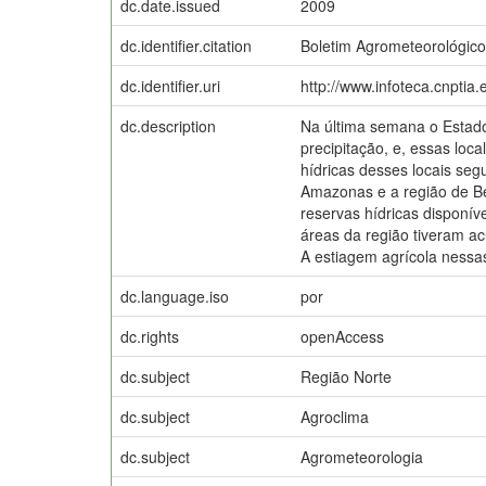
dc.date.issued
2009
dc.identifier.citation
Boletim Agrometeorológico 
dc.identifier.uri
http://www.infoteca.cnptia
dc.description
Na última semana o Estado
precipitação, e, essas lo
hídricas desses locais seg
Amazonas e a região de Be
reservas hídricas disponív
áreas da região tiveram ac
A estiagem agrícola nessas
dc.language.iso
por
dc.rights
openAccess
dc.subject
Região Norte
dc.subject
Agroclima
dc.subject
Agrometeorologia