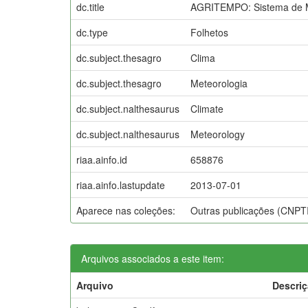
dc.title
AGRITEMPO: Sistema de Mo
dc.type
Folhetos
dc.subject.thesagro
Clima
dc.subject.thesagro
Meteorologia
dc.subject.nalthesaurus
Climate
dc.subject.nalthesaurus
Meteorology
riaa.ainfo.id
658876
riaa.ainfo.lastupdate
2013-07-01
Aparece nas coleções:
Outras publicações (CNPT
Arquivos associados a este item:
Arquivo
Descri