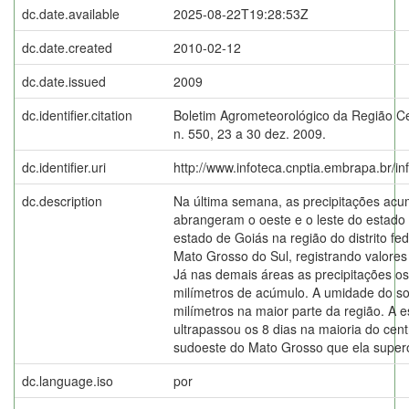
dc.date.available
2025-08-22T19:28:53Z
dc.date.created
2010-02-12
dc.date.issued
2009
dc.identifier.citation
Boletim Agrometeorológico da Região C
n. 550, 23 a 30 dez. 2009.
dc.identifier.uri
http://www.infoteca.cnptia.embrapa.br/i
dc.description
Na última semana, as precipitações ac
abrangeram o oeste e o leste do estado
estado de Goiás na região do distrito fe
Mato Grosso do Sul, registrando valores 
Já nas demais áreas as precipitações os
milímetros de acúmulo. A umidade do sol
milímetros na maior parte da região. A 
ultrapassou os 8 dias na maioria do cen
sudoeste do Mato Grosso que ela supero
dc.language.iso
por