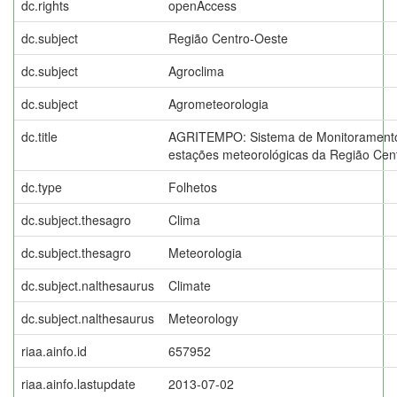
dc.rights
openAccess
dc.subject
Região Centro-Oeste
dc.subject
Agroclima
dc.subject
Agrometeorologia
dc.title
AGRITEMPO: Sistema de Monitoramento
estações meteorológicas da Região Cen
dc.type
Folhetos
dc.subject.thesagro
Clima
dc.subject.thesagro
Meteorologia
dc.subject.nalthesaurus
Climate
dc.subject.nalthesaurus
Meteorology
riaa.ainfo.id
657952
riaa.ainfo.lastupdate
2013-07-02