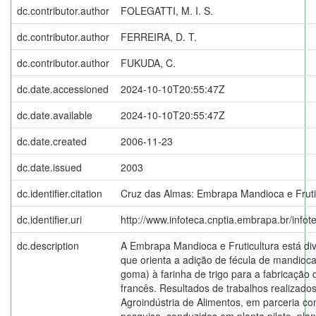
dc.contributor.author
FOLEGATTI, M. I. S.
dc.contributor.author
FERREIRA, D. T.
dc.contributor.author
FUKUDA, C.
dc.date.accessioned
2024-10-10T20:55:47Z
dc.date.available
2024-10-10T20:55:47Z
dc.date.created
2006-11-23
dc.date.issued
2003
dc.identifier.citation
Cruz das Almas: Embrapa Mandioca e Frutic
dc.identifier.uri
http://www.infoteca.cnptia.embrapa.br/info
dc.description
A Embrapa Mandioca e Fruticultura está di
que orienta a adição de fécula de mandioca
goma) à farinha de trigo para a fabricação 
francês. Resultados de trabalhos realizad
Agroindústria de Alimentos, em parceria com
pesquisa, conduzidos em planta piloto, plan