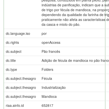
indústrias de panificação, indicam que a sub
de trigo por fécula de mandioca, na propor
dependendo da qualidade da farinha de tri
praticamente não afeta as características de
da casca e miolo do pão.
dc.language.iso
por
dc.rights
openAccess
dc.subject
Pão francês
dc.title
Adição de fécula de mandioca no pão franc
dc.type
Folders
dc.subject.thesagro
Fécula
dc.subject.thesagro
Industrialização
dc.subject.thesagro
Mandioca
riaa.ainfo.id
652817