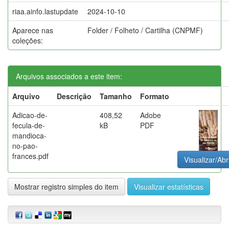
riaa.ainfo.lastupdate
2024-10-10
Aparece nas
Folder / Folheto / Cartilha (CNPMF)
coleções:
Arquivos associados a este item:
Arquivo
Descrição
Tamanho
Formato
Adicao-de-
408,52
Adobe
fecula-de-
kB
PDF
mandioca-
no-pao-
frances.pdf
Visualizar/Abr
Mostrar registro simples do item
Visualizar estatísticas