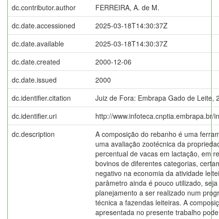
dc.contributor.author
FERREIRA, A. de M.
dc.date.accessioned
2025-03-18T14:30:37Z
dc.date.available
2025-03-18T14:30:37Z
dc.date.created
2000-12-06
dc.date.issued
2000
dc.identifier.citation
Juiz de Fora: Embrapa Gado de Leite, 
dc.identifier.uri
http://www.infoteca.cnptia.embrapa.br/
dc.description
A composição do rebanho é uma ferram
uma avaliação zootécnica da propriedad
percentual de vacas em lactação, em re
bovinos de diferentes categorias, certa
negativo na economia da atividade leiteir
parâmetro ainda é pouco utilizado, seja 
planejamento a ser realizado num prog
técnica a fazendas leiteiras. A compos
apresentada no presente trabalho pod