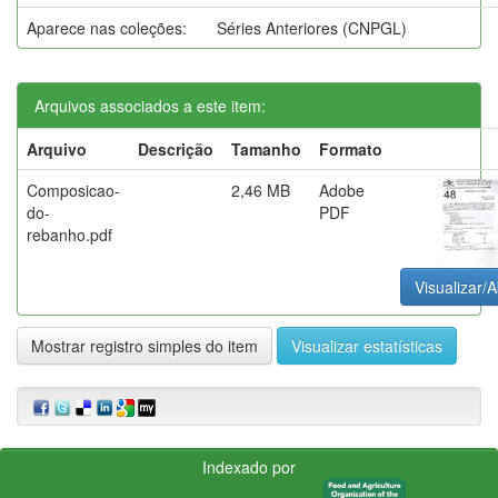
Aparece nas coleções:
Séries Anteriores (CNPGL)
Arquivos associados a este item:
Arquivo
Descrição
Tamanho
Formato
Composicao-
2,46 MB
Adobe
do-
PDF
rebanho.pdf
Visualizar/A
Mostrar registro simples do item
Visualizar estatísticas
Indexado por