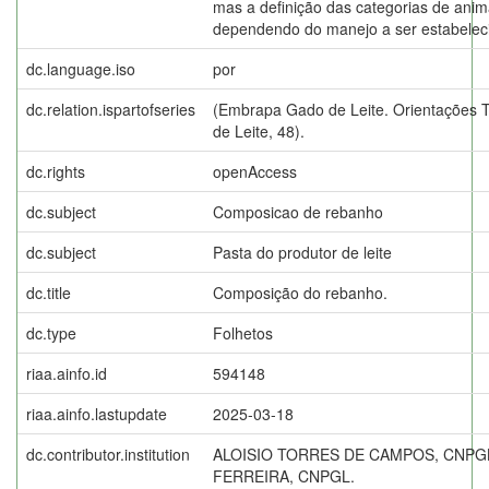
mas a definição das categorias de anima
dependendo do manejo a ser estabeleci
dc.language.iso
por
dc.relation.ispartofseries
(Embrapa Gado de Leite. Orientações T
de Leite, 48).
dc.rights
openAccess
dc.subject
Composicao de rebanho
dc.subject
Pasta do produtor de leite
dc.title
Composição do rebanho.
dc.type
Folhetos
riaa.ainfo.id
594148
riaa.ainfo.lastupdate
2025-03-18
dc.contributor.institution
ALOISIO TORRES DE CAMPOS, CNPG
FERREIRA, CNPGL.