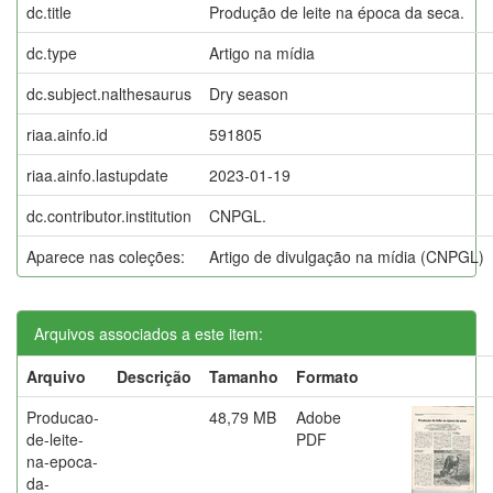
dc.title
Produção de leite na época da seca.
dc.type
Artigo na mídia
dc.subject.nalthesaurus
Dry season
riaa.ainfo.id
591805
riaa.ainfo.lastupdate
2023-01-19
dc.contributor.institution
CNPGL.
Aparece nas coleções:
Artigo de divulgação na mídia (CNPGL)
Arquivos associados a este item:
Arquivo
Descrição
Tamanho
Formato
Producao-
48,79 MB
Adobe
de-leite-
PDF
na-epoca-
da-