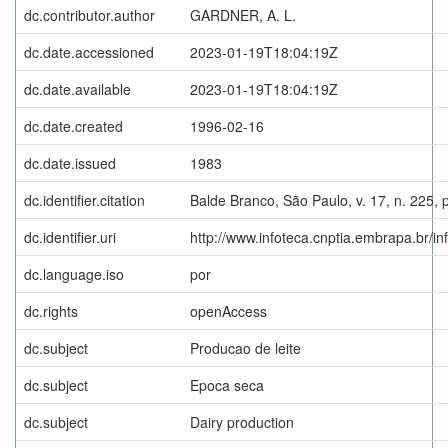
dc.contributor.author
GARDNER, A. L.
dc.date.accessioned
2023-01-19T18:04:19Z
dc.date.available
2023-01-19T18:04:19Z
dc.date.created
1996-02-16
dc.date.issued
1983
dc.identifier.citation
Balde Branco, São Paulo, v. 17, n. 225, 
dc.identifier.uri
http://www.infoteca.cnptia.embrapa.br/i
dc.language.iso
por
dc.rights
openAccess
dc.subject
Producao de leite
dc.subject
Epoca seca
dc.subject
Dairy production