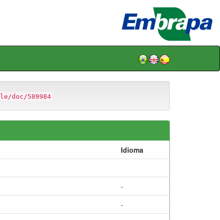
le/doc/589984
Idioma
-
-