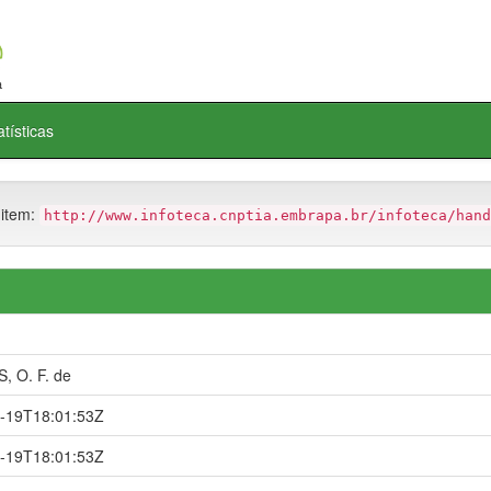
atísticas
 item:
http://www.infoteca.cnptia.embrapa.br/infoteca/hand
 O. F. de
-19T18:01:53Z
-19T18:01:53Z