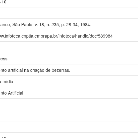
-10
anco, São Paulo, v. 18, n. 235, p. 28-34, 1984.
ww.infoteca.cnptia.embrapa.br/infoteca/handle/doc/589984
cess
nto artificial na criação de bezerras.
a mídia
to Artificial