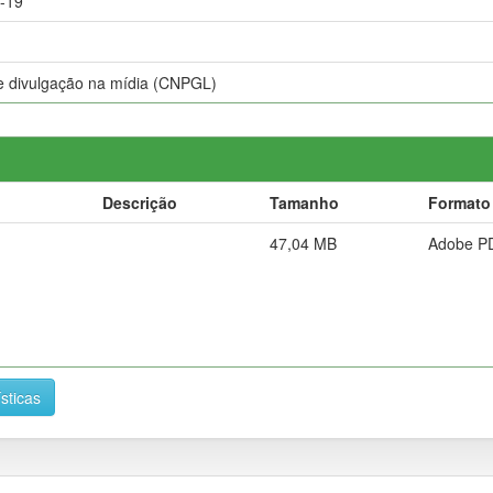
-19
de divulgação na mídia (CNPGL)
Descrição
Tamanho
Formato
47,04 MB
Adobe P
ísticas