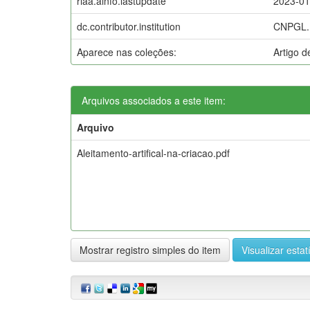
riaa.ainfo.lastupdate
2023-01
dc.contributor.institution
CNPGL.
Aparece nas coleções:
Artigo 
Arquivos associados a este item:
Arquivo
Aleitamento-artifical-na-criacao.pdf
Mostrar registro simples do item
Visualizar estat