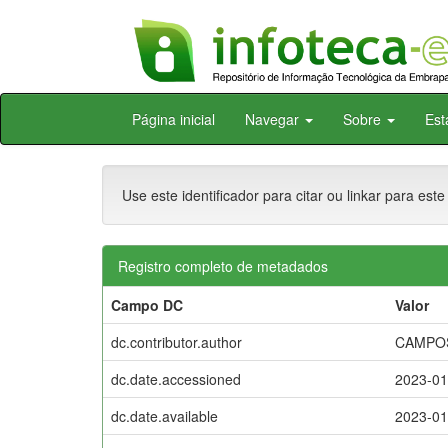
Skip
Página inicial
Navegar
Sobre
Est
navigation
Use este identificador para citar ou linkar para este
Registro completo de metadados
Campo DC
Valor
dc.contributor.author
CAMPOS,
dc.date.accessioned
2023-01
dc.date.available
2023-01