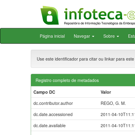
Skip
Página inicial
Navegar
Sobre
Est
navigation
Use este identificador para citar ou linkar para este
Registro completo de metadados
Campo DC
Valor
dc.contributor.author
REGO, G. M.
dc.date.accessioned
2011-04-10T11:1
dc.date.available
2011-04-10T11:1