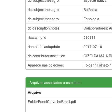
dc.subject.thesagro
Espécie nativa
dc.subject.thesagro
Botânica
dc.subject.thesagro
Fenologia
dc.description.notes
Colaboradores: An
riaa.ainfo.id
580619
riaa.ainfo.lastupdate
2017-07-18
dc.contributor.institution
GIZELDA MAIA R
Aparece nas coleções:
Folder / Folheto /
Arquivos associados a este item:
Arquivo
FolderFenolCarvalhoBrasil.pdf