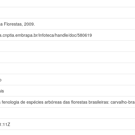
 Florestas, 2009.
ca.cnptia.embrapa.br/infoteca/handle/doc/580619
o
sis
fenologia de espécies arbóreas das florestas brasileiras: carvalho-bras
1:11Z