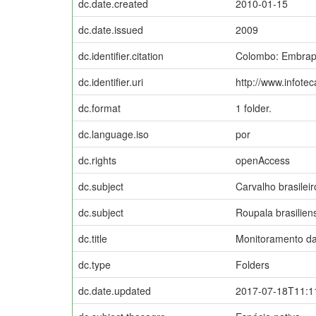
dc.date.created
2010-01-15
dc.date.issued
2009
dc.identifier.citation
Colombo: Embrapa
dc.identifier.uri
http://www.infote
dc.format
1 folder.
dc.language.iso
por
dc.rights
openAccess
dc.subject
Carvalho brasileir
dc.subject
Roupala brasilien
dc.title
Monitoramento da 
dc.type
Folders
dc.date.updated
2017-07-18T11:1