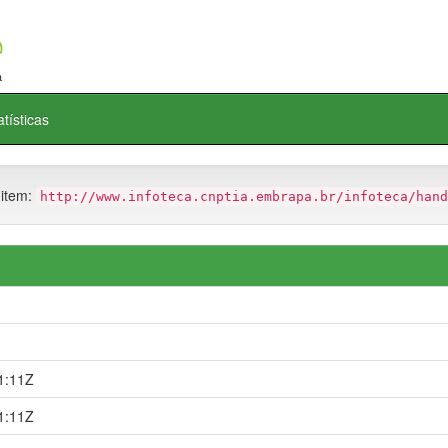
atísticas
 item:
http://www.infoteca.cnptia.embrapa.br/infoteca/hand
1:11Z
1:11Z