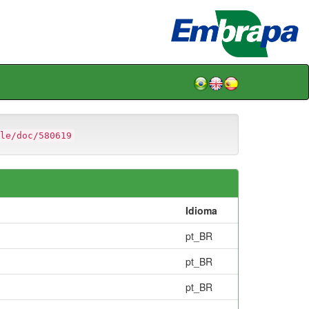
le/doc/580619
Idioma
pt_BR
pt_BR
pt_BR