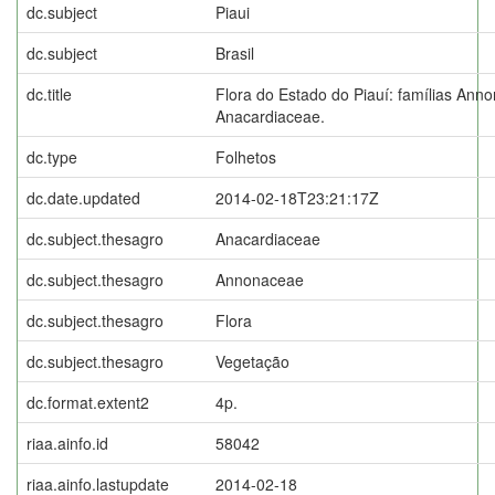
dc.subject
Piaui
dc.subject
Brasil
dc.title
Flora do Estado do Piauí: famílias Ann
Anacardiaceae.
dc.type
Folhetos
dc.date.updated
2014-02-18T23:21:17Z
dc.subject.thesagro
Anacardiaceae
dc.subject.thesagro
Annonaceae
dc.subject.thesagro
Flora
dc.subject.thesagro
Vegetação
dc.format.extent2
4p.
riaa.ainfo.id
58042
riaa.ainfo.lastupdate
2014-02-18