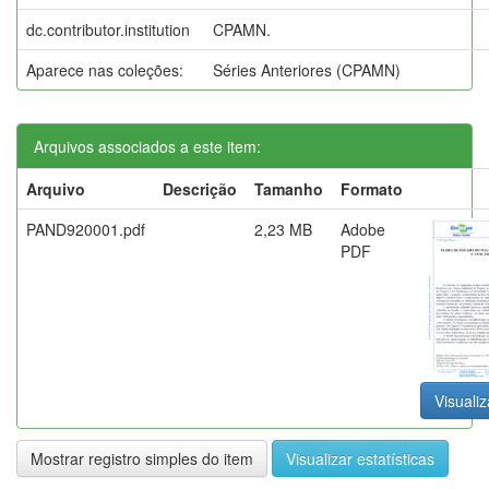
dc.contributor.institution
CPAMN.
Aparece nas coleções:
Séries Anteriores (CPAMN)
Arquivos associados a este item:
Arquivo
Descrição
Tamanho
Formato
PAND920001.pdf
2,23 MB
Adobe
PDF
Visualiz
Mostrar registro simples do item
Visualizar estatísticas