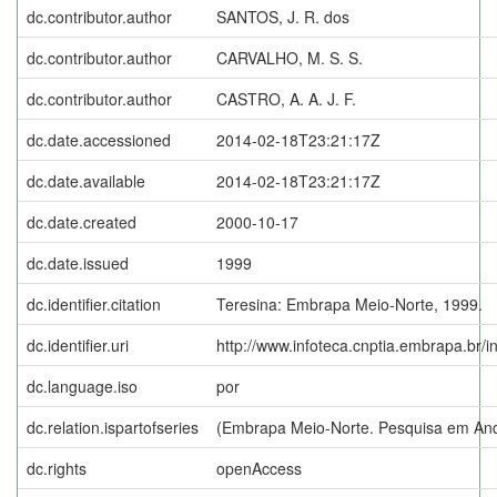
dc.contributor.author
SANTOS, J. R. dos
dc.contributor.author
CARVALHO, M. S. S.
dc.contributor.author
CASTRO, A. A. J. F.
dc.date.accessioned
2014-02-18T23:21:17Z
dc.date.available
2014-02-18T23:21:17Z
dc.date.created
2000-10-17
dc.date.issued
1999
dc.identifier.citation
Teresina: Embrapa Meio-Norte, 1999.
dc.identifier.uri
http://www.infoteca.cnptia.embrapa.br/
dc.language.iso
por
dc.relation.ispartofseries
(Embrapa Meio-Norte. Pesquisa em An
dc.rights
openAccess