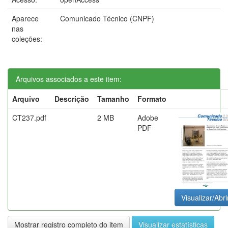
Aparece
Comunicado Técnico (CNPF)
nas
coleções:
Arquivos associados a este item:
Arquivo
Descrição
Tamanho
Formato
CT237.pdf
2 MB
Adobe
PDF
Visualizar/Abri
Mostrar registro completo do item
Visualizar estatísticas