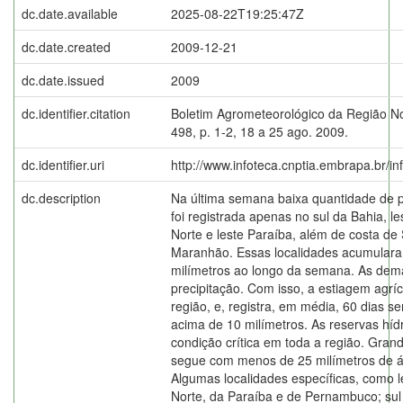
dc.date.available
2025-08-22T19:25:47Z
dc.date.created
2009-12-21
dc.date.issued
2009
dc.identifier.citation
Boletim Agrometeorológico da Região N
498, p. 1-2, 18 a 25 ago. 2009.
dc.identifier.uri
http://www.infoteca.cnptia.embrapa.br/i
dc.description
Na última semana baixa quantidade de 
foi registrada apenas no sul da Bahia, l
Norte e leste Paraíba, além de costa de 
Maranhão. Essas localidades acumular
milímetros ao longo da semana. As dema
precipitação. Com isso, a estiagem agrí
região, e, registra, em média, 60 dias 
acima de 10 milímetros. As reservas hí
condição crítica em toda a região. Gran
segue com menos de 25 milímetros de ág
Algumas localidades específicas, como 
Norte, da Paraíba e de Pernambuco; sul