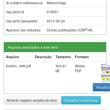
dc.subject.nalthesaurus
Meteorology
riaa.ainfo.id
578557
riaa.ainfo.lastupdate
2013-06-24
Aparece nas coleções:
Outras publicações (CNPTIA)
Arquivos associados a este item:
Arquivo
Descrição
Tamanho
Formato
boletim_498.pdf
363,81
Adobe
kB
PDF
Visualiza
Mostrar registro simples do item
Visualizar estatísticas