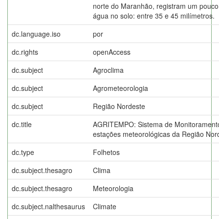
norte do Maranhão, registram um pouco
água no solo: entre 35 e 45 milímetros.
dc.language.iso
por
dc.rights
openAccess
dc.subject
Agroclima
dc.subject
Agrometeorologia
dc.subject
Região Nordeste
dc.title
AGRITEMPO: Sistema de Monitoramento
estações meteorológicas da Região Nor
dc.type
Folhetos
dc.subject.thesagro
Clima
dc.subject.thesagro
Meteorologia
dc.subject.nalthesaurus
Climate