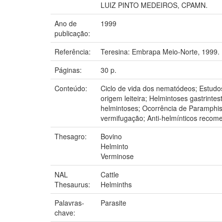
LUIZ PINTO MEDEIROS, CPAMN.
Ano de
1999
publicação:
Referência:
Teresina: Embrapa Meio-Norte, 1999.
Páginas:
30 p.
Conteúdo:
Ciclo de vida dos nematódeos; Estudo
origem leiteira; Helmintoses gastrint
helmintoses; Ocorrência de Paramphis
vermifugação; Anti-helmínticos recom
Thesagro:
Bovino
Helminto
Verminose
NAL
Cattle
Thesaurus:
Helminths
Palavras-
Parasite
chave: