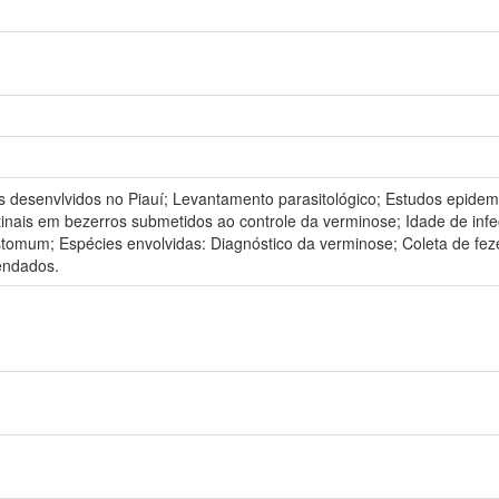
s desenvlvidos no Piauí; Levantamento parasitológico; Estudos epide
estinais em bezerros submetidos ao controle da verminose; Idade de in
tomum; Espécies envolvidas: Diagnóstico da verminose; Coleta de fe
endados.