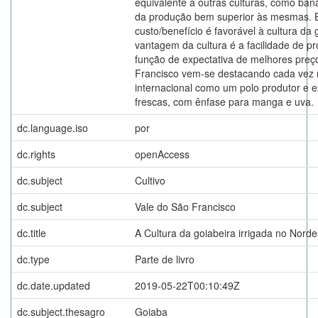
equivalente a outras culturas, como bana
da produção bem superior às mesmas. E
custo/benefício é favorável à cultura da 
vantagem da cultura é a facilidade de p
função de expectativa de melhores preç
Francisco vem-se destacando cada vez 
internacional como um polo produtor e e
frescas, com ênfase para manga e uva.
dc.language.iso
por
dc.rights
openAccess
dc.subject
Cultivo
dc.subject
Vale do São Francisco
dc.title
A Cultura da goiabeira irrigada no Nordes
dc.type
Parte de livro
dc.date.updated
2019-05-22T00:10:49Z
dc.subject.thesagro
Goiaba