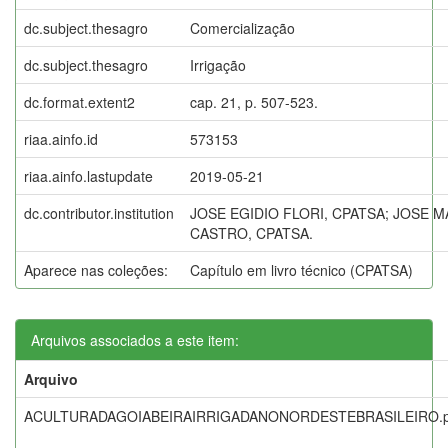
dc.subject.thesagro
Comercialização
dc.subject.thesagro
Irrigação
dc.format.extent2
cap. 21, p. 507-523.
riaa.ainfo.id
573153
riaa.ainfo.lastupdate
2019-05-21
dc.contributor.institution
JOSE EGIDIO FLORI, CPATSA; JOSE 
CASTRO, CPATSA.
Aparece nas coleções:
Capítulo em livro técnico (CPATSA)
Arquivos associados a este item:
Arquivo
ACULTURADAGOIABEIRAIRRIGADANONORDESTEBRASILEIRO.p