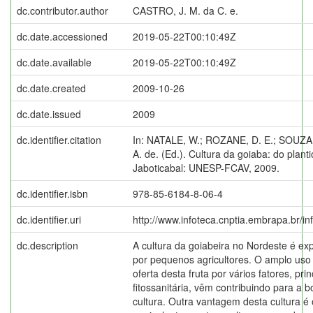
dc.contributor.author
CASTRO, J. M. da C. e.
dc.date.accessioned
2019-05-22T00:10:49Z
dc.date.available
2019-05-22T00:10:49Z
dc.date.created
2009-10-26
dc.date.issued
2009
dc.identifier.citation
In: NATALE, W.; ROZANE, D. E.; SOUZA,
A. de. (Ed.). Cultura da goiaba: do plant
Jaboticabal: UNESP-FCAV, 2009.
dc.identifier.isbn
978-85-6184-8-06-4
dc.identifier.uri
http://www.infoteca.cnptia.embrapa.br/i
dc.description
A cultura da goiabeira no Nordeste é ex
por pequenos agricultores. O amplo uso
oferta desta fruta por vários fatores, pr
fitossanitária, vêm contribuindo para a b
cultura. Outra vantagem desta cultura é