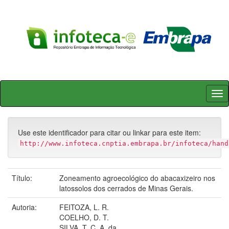
Skip
navigation
Use este identificador para citar ou linkar para este item:
http://www.infoteca.cnptia.embrapa.br/infoteca/hand
Título:
Zoneamento agroecológico do abacaxizeiro nos
latossolos dos cerrados de Minas Gerais.
Autoria:
FEITOZA, L. R.
COELHO, D. T.
SILVA, T. C. A. da