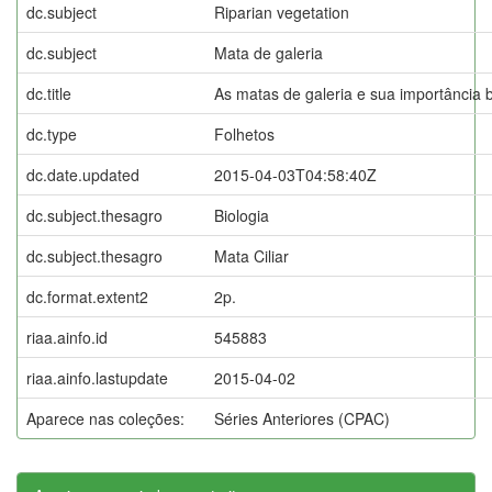
dc.subject
Riparian vegetation
dc.subject
Mata de galeria
dc.title
As matas de galeria e sua importância b
dc.type
Folhetos
dc.date.updated
2015-04-03T04:58:40Z
dc.subject.thesagro
Biologia
dc.subject.thesagro
Mata Ciliar
dc.format.extent2
2p.
riaa.ainfo.id
545883
riaa.ainfo.lastupdate
2015-04-02
Aparece nas coleções:
Séries Anteriores (CPAC)