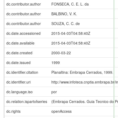
dc.contributor.author
FONSECA, C. E. L. da
dc.contributor.author
BALBINO, V. K.
dc.contributor.author
SOUZA, C. C. de
dc.date.accessioned
2015-04-03T04:58:40Z
dc.date.available
2015-04-03T04:58:40Z
dc.date.created
2000-03-22
dc.date.issued
1999
dc.identifier.citation
Planaltina: Embrapa Cerrados, 1999.
dc.identifier.uri
http://www.infoteca.cnptia.embrapa.br/
dc.language.iso
por
dc.relation.ispartofseries
(Embrapa Cerrados. Guia Tecnico do Pr
dc.rights
openAccess