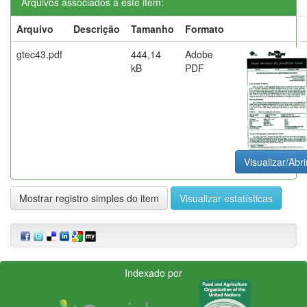
Arquivos associados a este item:
Arquivo
Descrição
Tamanho
Formato
gtec43.pdf
444,14
Adobe
kB
PDF
Visualizar/Abri
Mostrar registro simples do item
Visualizar estatísticas
Indexado por