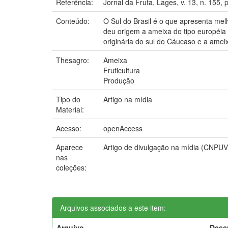
Referência:
Jornal da Fruta, Lages, v. 13, n. 155, 
Conteúdo:
O Sul do Brasil é o que apresenta me
deu origem a ameixa do tipo européia 
originária do sul do Cáucaso e a amei
Thesagro:
Ameixa
Fruticultura
Produção
Tipo do
Artigo na mídia
Material:
Acesso:
openAccess
Aparece
Artigo de divulgação na mídia (CNPUV
nas
coleções:
Arquivos associados a este item:
Arquivo
Desc