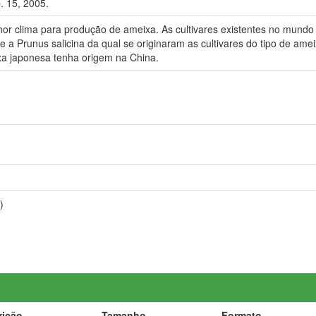
p. 15, 2005.
lhor clima para produção de ameixa. As cultivares existentes no mund
e a Prunus salicina da qual se originaram as cultivares do tipo de ame
xa japonesa tenha origem na China.
)
rição
Tamanho
Formato