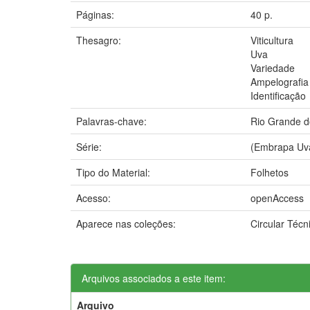
Páginas:
40 p.
Thesagro:
Viticultura
Uva
Variedade
Ampelografia
Identificação
Palavras-chave:
Rio Grande d
Série:
(Embrapa Uva 
Tipo do Material:
Folhetos
Acesso:
openAccess
Aparece nas coleções:
Circular Téc
Arquivos associados a este item:
Arquivo