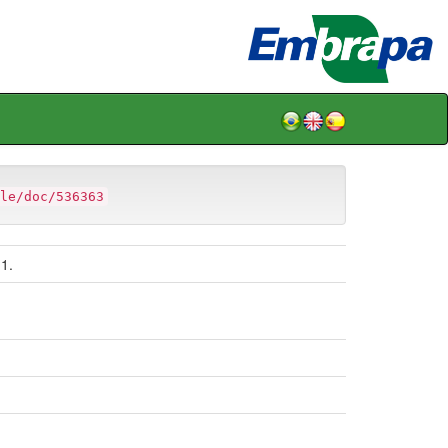
le/doc/536363
1.