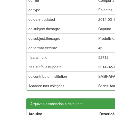
dc.title
Comportam
dc.type
Folhetos
dc.date.updated
2014-02-
dc.subject.thesagro
Caprino
dc.subject.thesagro
Produtivi
dc.format.extent2
4p.
riaa.ainfo.id
52712
riaa.ainfo.lastupdate
2014-02-
dc.contributor.institution
EMBRAPA-
Aparece nas coleções:
Séries An
Arquivos associados a este item:
Arquivo
Descriçã