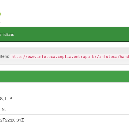
atísticas
 item:
http://www.infoteca.cnptia.embrapa.br/infoteca/hand
, L. P.
 N.
12T22:20:31Z