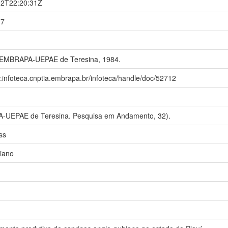
12T22:20:31Z
17
 EMBRAPA-UEPAE de Teresina, 1984.
w.infoteca.cnptia.embrapa.br/infoteca/handle/doc/52712
-UEPAE de Teresina. Pesquisa em Andamento, 32).
ss
iano