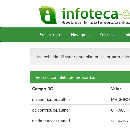
Skip
Página inicial
Navegar
Sobre
Est
navigation
Use este identificador para citar ou linkar para este
Registro completo de metadados
Campo DC
Valor
dc.contributor.author
MEDEIROS
dc.contributor.author
GIRAO, R.
dc.date.accessioned
2014-02-