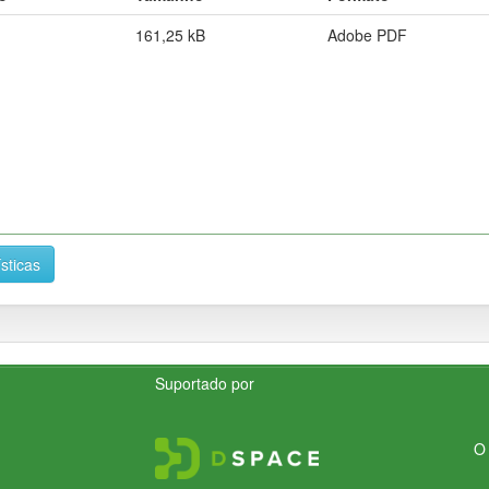
161,25 kB
Adobe PDF
ísticas
Suportado por
O 