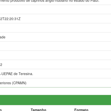
ento produtivo de caprinos anglo-nubiano no estado do Piauí.
12T22:20:31Z
dade
12
UEPAE de Teresina.
teriores (CPAMN)
o
Tamanho
Formato