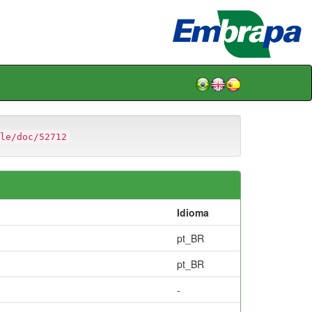
le/doc/52712
Idioma
pt_BR
pt_BR
-