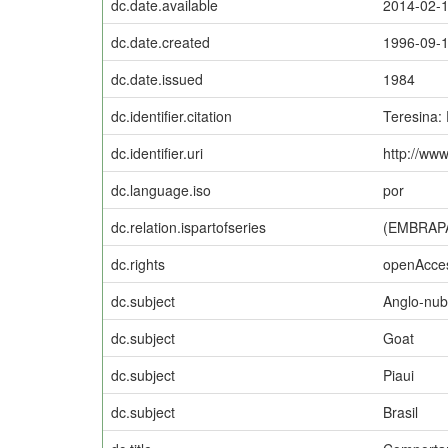
dc.date.available
2014-02-
dc.date.created
1996-09-
dc.date.issued
1984
dc.identifier.citation
Teresina:
dc.identifier.uri
http://ww
dc.language.iso
por
dc.relation.ispartofseries
(EMBRAPA
dc.rights
openAcce
dc.subject
Anglo-nub
dc.subject
Goat
dc.subject
Piaui
dc.subject
Brasil