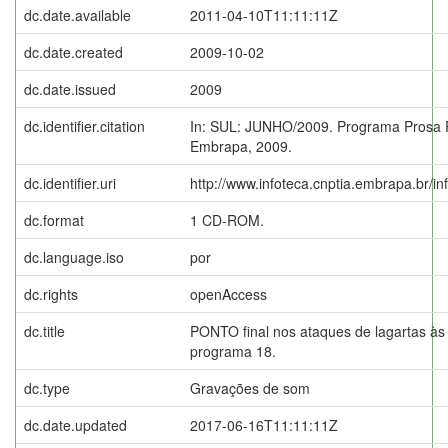
dc.date.available
2011-04-10T11:11:11Z
dc.date.created
2009-10-02
dc.date.issued
2009
dc.identifier.citation
In: SUL: JUNHO/2009. Programa Prosa Rur
Embrapa, 2009.
dc.identifier.uri
http://www.infoteca.cnptia.embrapa.br/i
dc.format
1 CD-ROM.
dc.language.iso
por
dc.rights
openAccess
dc.title
PONTO final nos ataques de lagartas às c
programa 18.
dc.type
Gravações de som
dc.date.updated
2017-06-16T11:11:11Z