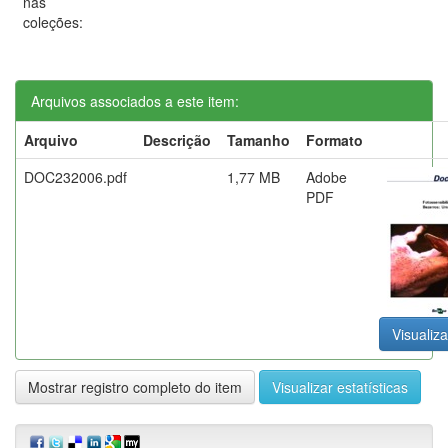
nas
coleções:
Arquivos associados a este item:
Arquivo
Descrição
Tamanho
Formato
DOC232006.pdf
1,77 MB
Adobe
PDF
Visualiza
Mostrar registro completo do item
Visualizar estatísticas