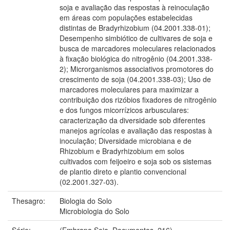
soja e avaliação das respostas à reinoculação
em áreas com populações estabelecidas
distintas de Bradyrhizobium (04.2001.338-01);
Desempenho simbiótico de cultivares de soja e
busca de marcadores moleculares relacionados
à fixação biológica do nitrogênio (04.2001.338-
2); Microrganismos associativos promotores do
crescimento de soja (04.2001.338-03); Uso de
marcadores moleculares para maximizar a
contribuição dos rizóbios fixadores de nitrogênio
e dos fungos micorrízicos arbusculares:
caracterização da diversidade sob diferentes
manejos agrícolas e avaliação das respostas à
inoculação; Diversidade microbiana e de
Rhizobium e Bradyrhizobium em solos
cultivados com feijoeiro e soja sob os sistemas
de plantio direto e plantio convencional
(02.2001.327-03).
Thesagro:
Biologia do Solo
Microbiologia do Solo
Série:
(Embrapa Soja. Documentos, 216).