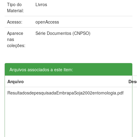
Tipo do
Livros
Material:
Acesso:
openAccess
Aparece
Série Documentos (CNPSO)
nas
coleções:
Arquivos associados a este item:
Arquivo
Des
ResultadosdepesquisadaEmbrapaSoja2002entomologia.pdf