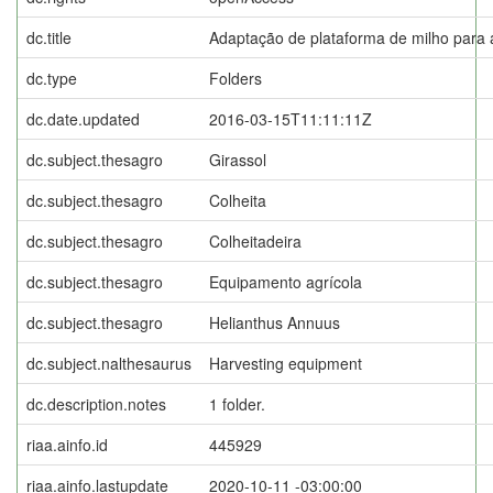
dc.title
Adaptação de plataforma de milho para a 
dc.type
Folders
dc.date.updated
2016-03-15T11:11:11Z
dc.subject.thesagro
Girassol
dc.subject.thesagro
Colheita
dc.subject.thesagro
Colheitadeira
dc.subject.thesagro
Equipamento agrícola
dc.subject.thesagro
Helianthus Annuus
dc.subject.nalthesaurus
Harvesting equipment
dc.description.notes
1 folder.
riaa.ainfo.id
445929
riaa.ainfo.lastupdate
2020-10-11 -03:00:00