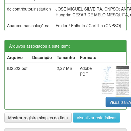
dc.contributor.institution
JOSE MIGUEL SILVEIRA, CNPSO; ANTAL
Hungria; CEZAR DE MELO MESQUITA,
Aparece nas coleções:
Folder / Folheto / Cartilha (CNPSO)
Arquivos associados a este item:
Arquivo
Descrição
Tamanho
Formato
ID2522.pdf
2,27 MB
Adobe
PDF
Visualizar/A
Mostrar registro simples do item
Visualizar estatísticas