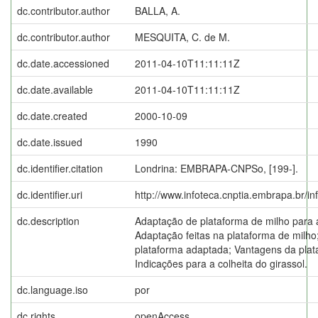
dc.contributor.author
BALLA, A.
dc.contributor.author
MESQUITA, C. de M.
dc.date.accessioned
2011-04-10T11:11:11Z
dc.date.available
2011-04-10T11:11:11Z
dc.date.created
2000-10-09
dc.date.issued
1990
dc.identifier.citation
Londrina: EMBRAPA-CNPSo, [199-].
dc.identifier.uri
http://www.infoteca.cnptia.embrapa.br/i
dc.description
Adaptação de plataforma de milho para a 
Adaptação feitas na plataforma de milh
plataforma adaptada; Vantagens da pla
Indicações para a colheita do girassol.
dc.language.iso
por
dc.rights
openAccess