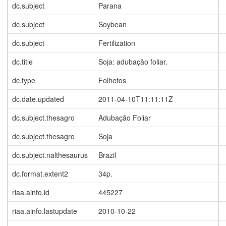
dc.subject
Parana
dc.subject
Soybean
dc.subject
Fertilization
dc.title
Soja: adubação foliar.
dc.type
Folhetos
dc.date.updated
2011-04-10T11:11:11Z
dc.subject.thesagro
Adubação Foliar
dc.subject.thesagro
Soja
dc.subject.nalthesaurus
Brazil
dc.format.extent2
34p.
riaa.ainfo.id
445227
riaa.ainfo.lastupdate
2010-10-22