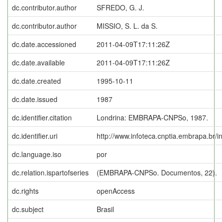
dc.contributor.author
SFREDO, G. J.
dc.contributor.author
MISSIO, S. L. da S.
dc.date.accessioned
2011-04-09T17:11:26Z
dc.date.available
2011-04-09T17:11:26Z
dc.date.created
1995-10-11
dc.date.issued
1987
dc.identifier.citation
Londrina: EMBRAPA-CNPSo, 1987.
dc.identifier.uri
http://www.infoteca.cnptia.embrapa.br/
dc.language.iso
por
dc.relation.ispartofseries
(EMBRAPA-CNPSo. Documentos, 22).
dc.rights
openAccess
dc.subject
Brasil