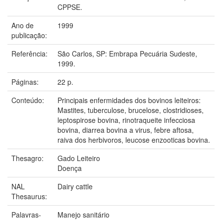
CPPSE.
Ano de
1999
publicação:
Referência:
São Carlos, SP: Embrapa Pecuária Sudeste,
1999.
Páginas:
22 p.
Conteúdo:
Principais enfermidades dos bovinos leiteiros:
Mastites, tuberculose, brucelose, clostridioses,
leptospirose bovina, rinotraqueite infecciosa
bovina, diarrea bovina a virus, febre aftosa,
raiva dos herbivoros, leucose enzooticas bovina.
Thesagro:
Gado Leiteiro
Doença
NAL
Dairy cattle
Thesaurus:
Palavras-
Manejo sanitário