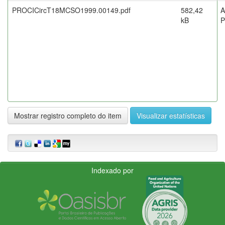
PROCICircT18MCSO1999.00149.pdf
582,42
A
kB
Mostrar registro completo do item
Visualizar estatísticas
Indexado por