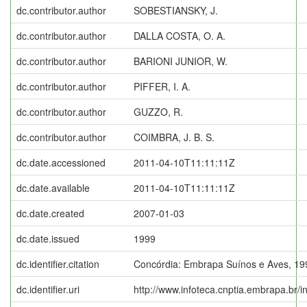
dc.contributor.author
SOBESTIANSKY, J.
dc.contributor.author
DALLA COSTA, O. A.
dc.contributor.author
BARIONI JUNIOR, W.
dc.contributor.author
PIFFER, I. A.
dc.contributor.author
GUZZO, R.
dc.contributor.author
COIMBRA, J. B. S.
dc.date.accessioned
2011-04-10T11:11:11Z
dc.date.available
2011-04-10T11:11:11Z
dc.date.created
2007-01-03
dc.date.issued
1999
dc.identifier.citation
Concórdia: Embrapa Suínos e Aves, 19
dc.identifier.uri
http://www.infoteca.cnptia.embrapa.br/