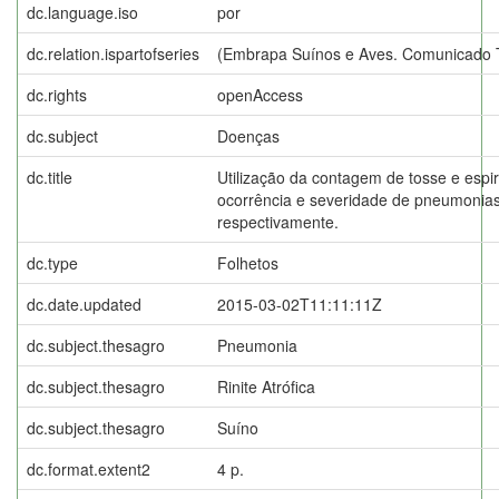
dc.language.iso
por
dc.relation.ispartofseries
(Embrapa Suínos e Aves. Comunicado T
dc.rights
openAccess
dc.subject
Doenças
dc.title
Utilização da contagem de tosse e espi
ocorrência e severidade de pneumonias e
respectivamente.
dc.type
Folhetos
dc.date.updated
2015-03-02T11:11:11Z
dc.subject.thesagro
Pneumonia
dc.subject.thesagro
Rinite Atrófica
dc.subject.thesagro
Suíno
dc.format.extent2
4 p.