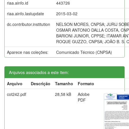
riaa.ainfo.id
443726
riaa.ainfo.lastupdate
2015-03-02
dc.contributor.institution
NELSON MORES, CNPSA; JURIJ SOBE
OSMAR ANTONIO DALLA COSTA, CN
BARIONI JUNIOR, CPPSE; ITAMAR AN
ROQUE GUZZO, CNPSA; JOÃO B. S. 
Aparece nas coleções:
Comunicado Técnico (CNPSA)
Arquivos associados a este item:
Arquivo
Descrição
Tamanho
Formato
cot242.pdf
28,58 kB
Adobe
PDF