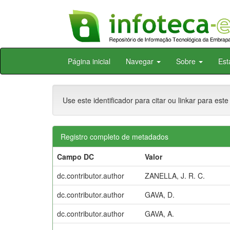
Skip
Página inicial
Navegar
Sobre
Est
navigation
Use este identificador para citar ou linkar para este
Registro completo de metadados
Campo DC
Valor
dc.contributor.author
ZANELLA, J. R. C.
dc.contributor.author
GAVA, D.
dc.contributor.author
GAVA, A.