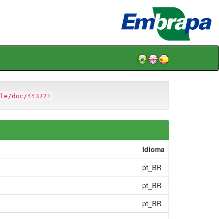
le/doc/443721
Idioma
pt_BR
pt_BR
pt_BR