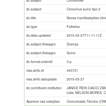
dc.subject
Circovirose
dc.subject
Circovírus suíno tipo 2
dc.title
Novas manifestações clíni
dc.type
Folhetos
dc.date.updated
2015-03-27T11:11:11Z
dc.subject.thesagro
Doença
dc.subject.thesagro
Suíno
dc.format.extent2
3 p.
riaa.ainfo.id
443721
riaa.ainfo.lastupdate
2015-03-27
dc.contributor.institution
JANICE REIS CIACCI ZAN
Ltda; NELSON MORES, C
Aparece nas coleções:
Comunicado Técnico (CN