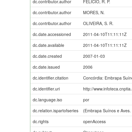
dc.contributor.author
FELICIO, R. P.
dc.contributor.author
MORES, N.
dc.contributor.author
OLIVEIRA, S. R.
dc.date.accessioned
2011-04-10T11:11:11Z
dc.date.available
2011-04-10T11:11:11Z
dc.date.created
2007-01-03
dc.date.issued
2006
dc.identifier.citation
Concórdia: Embrapa Suín
dc.identifier.uri
http://www.infoteca.cnpti
dc.language.iso
por
dc.relation.ispartofseries
(Embrapa Suínos e Aves.
dc.rights
openAccess