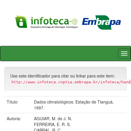
Skip
navigation
Use este identificador para citar ou linkar para este item:
http://www.infoteca.cnptia.embrapa.br/infoteca/hand
Título:
Dados climatológicos: Estação de Tianguá,
1997.
Autoria:
AGUIAR, M. de J. N.
FERREIRA, E. R. S.
CABRAL, R. C.