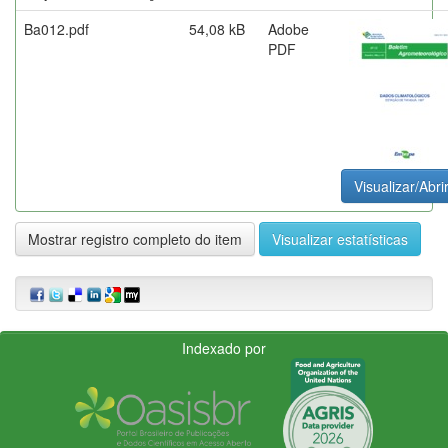
Ba012.pdf
54,08 kB
Adobe
PDF
Visualizar/Abri
Mostrar registro completo do item
Visualizar estatísticas
Indexado por