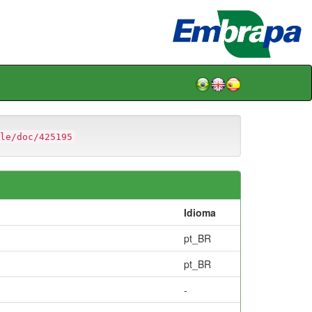
le/doc/425195
Idioma
pt_BR
pt_BR
-