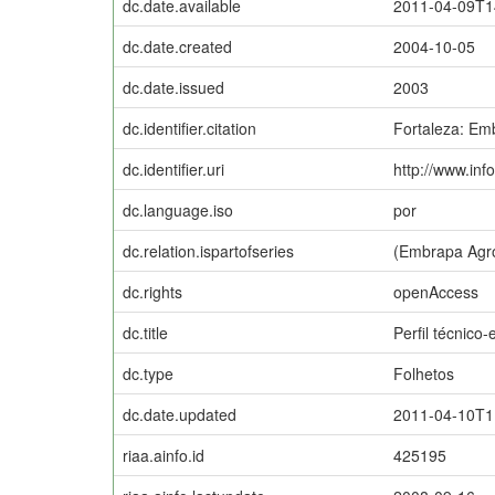
dc.date.available
2011-04-09T1
dc.date.created
2004-10-05
dc.date.issued
2003
dc.identifier.citation
Fortaleza: Emb
dc.identifier.uri
http://www.inf
dc.language.iso
por
dc.relation.ispartofseries
(Embrapa Agro
dc.rights
openAccess
dc.title
Perfil técnico
dc.type
Folhetos
dc.date.updated
2011-04-10T1
riaa.ainfo.id
425195