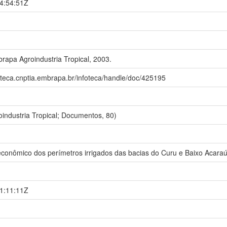
4:54:51Z
rapa Agroindustria Tropical, 2003.
oteca.cnptia.embrapa.br/infoteca/handle/doc/425195
industria Tropical; Documentos, 80)
-econômico dos perímetros irrigados das bacias do Curu e Baixo Acaraú
1:11:11Z