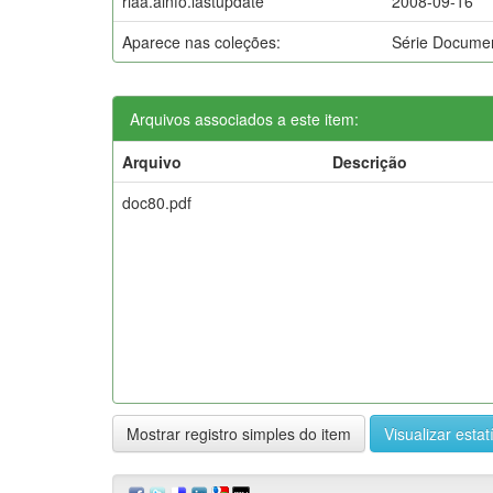
riaa.ainfo.lastupdate
2008-09-16
Aparece nas coleções:
Série Docume
Arquivos associados a este item:
Arquivo
Descrição
doc80.pdf
Mostrar registro simples do item
Visualizar estat