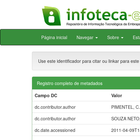
Skip
Página inicial
Navegar
Sobre
Est
navigation
Use este identificador para citar ou linkar para este
Registro completo de metadados
Campo DC
Valor
dc.contributor.author
PIMENTEL, C.
dc.contributor.author
SOUZA NETO, 
dc.date.accessioned
2011-04-09T1