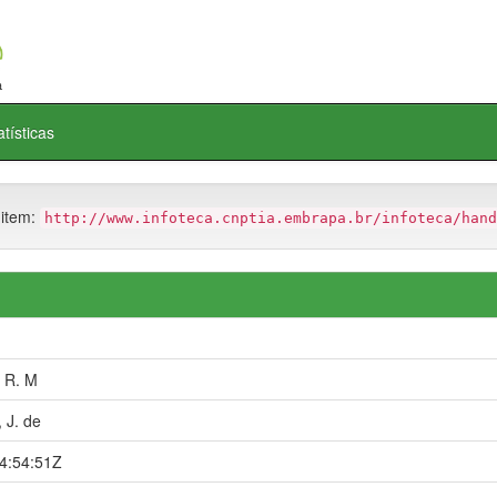
atísticas
 item:
http://www.infoteca.cnptia.embrapa.br/infoteca/hand
 R. M
J. de
4:54:51Z