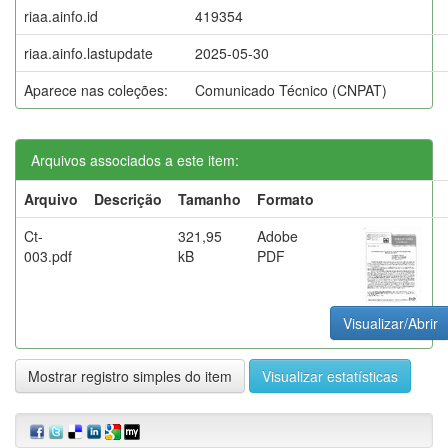
riaa.ainfo.id
419354
riaa.ainfo.lastupdate
2025-05-30
Aparece nas coleções:
Comunicado Técnico (CNPAT)
Arquivos associados a este item:
Arquivo
Descrição
Tamanho
Formato
Ct-
321,95
Adobe
003.pdf
kB
PDF
Visualizar/Abrir
Mostrar registro simples do item
Visualizar estatísticas