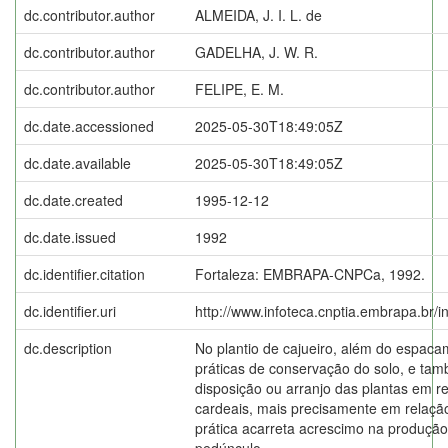
dc.contributor.author
ALMEIDA, J. I. L. de
dc.contributor.author
GADELHA, J. W. R.
dc.contributor.author
FELIPE, E. M.
dc.date.accessioned
2025-05-30T18:49:05Z
dc.date.available
2025-05-30T18:49:05Z
dc.date.created
1995-12-12
dc.date.issued
1992
dc.identifier.citation
Fortaleza: EMBRAPA-CNPCa, 1992.
dc.identifier.uri
http://www.infoteca.cnptia.embrapa.br/
dc.description
No plantio de cajueiro, além do espac
práticas de conservação do solo, e ta
disposição ou arranjo das plantas em r
cardeais, mais precisamente em relação
prática acarreta acrescimo na produçã
pedúnculo.