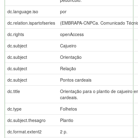
dc.language.iso
por
dc.relation.ispartofseries
(EMBRAPA-CNPCa. Comunicado Técnico
dc.rights
openAccess
dc.subject
Cajueiro
dc.subject
Orientação
dc.subject
Relação
dc.subject
Pontos cardeais
dc.title
Orientação para o plantio de cajueiro 
cardeais.
dc.type
Folhetos
dc.subject.thesagro
Plantio
dc.format.extent2
2 p.