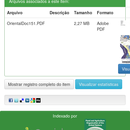
Arquivos associados a este item:
Arquivo
Descrição
Tamanho
Formato
OrientalDoc151.PDF
2,27 MB
Adobe
PDF
Visu
Mostrar registro completo do item
Visualizar estatísticas
Indexado por