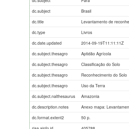
dc.subject
Pará
dc.subject
Brasil
dc.title
Levantamento de reconhec
dc.type
Livros
dc.date.updated
2014-09-19T11:11:11Z
dc.subject.thesagro
Aptidão Agrícola
dc.subject.thesagro
Classificação do Solo
dc.subject.thesagro
Reconhecimento do Solo
dc.subject.thesagro
Uso da Terra
dc.subject.nalthesaurus
Amazonia
dc.description.notes
Anexo mapa: Levantamento
dc.format.extent2
50 p.
riaa.ainfo.id
405788