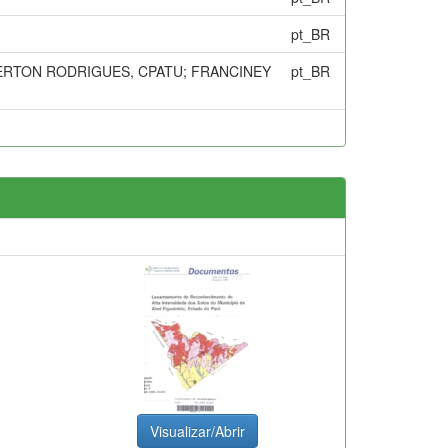
pt_BR
WERTON RODRIGUES, CPATU; FRANCINEY
pt_BR
Visualizar/Abrir