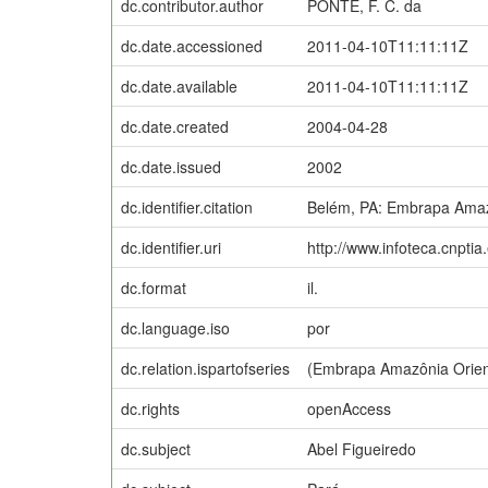
dc.contributor.author
PONTE, F. C. da
dc.date.accessioned
2011-04-10T11:11:11Z
dc.date.available
2011-04-10T11:11:11Z
dc.date.created
2004-04-28
dc.date.issued
2002
dc.identifier.citation
Belém, PA: Embrapa Amazô
dc.identifier.uri
http://www.infoteca.cnpti
dc.format
il.
dc.language.iso
por
dc.relation.ispartofseries
(Embrapa Amazônia Orien
dc.rights
openAccess
dc.subject
Abel Figueiredo