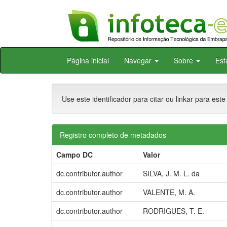
Skip
Página inicial
Navegar
Sobre
Est
navigation
Use este identificador para citar ou linkar para este
Registro completo de metadados
Campo DC
Valor
dc.contributor.author
SILVA, J. M. L. da
dc.contributor.author
VALENTE, M. A.
dc.contributor.author
RODRIGUES, T. E.