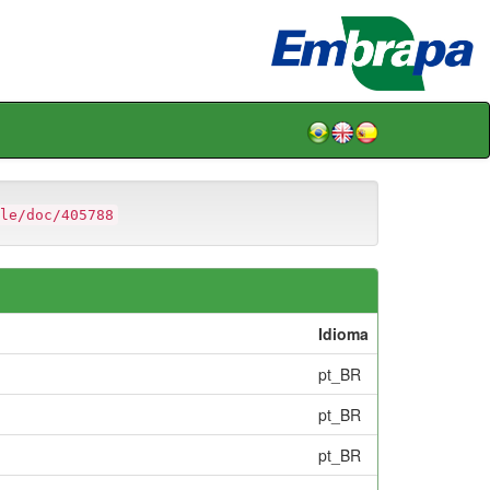
le/doc/405788
Idioma
pt_BR
pt_BR
pt_BR