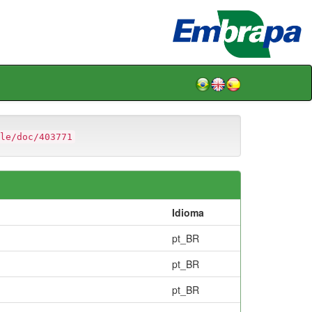
le/doc/403771
Idioma
pt_BR
pt_BR
pt_BR