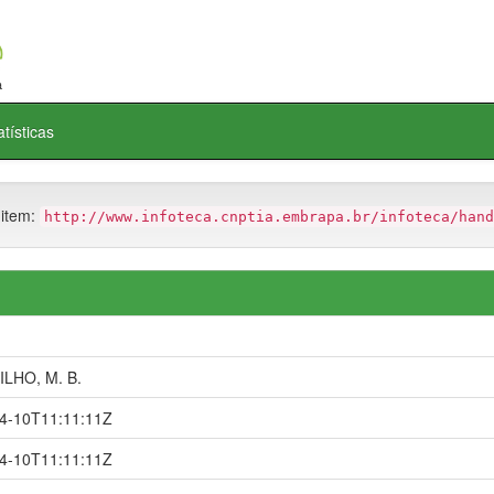
atísticas
 item:
http://www.infoteca.cnptia.embrapa.br/infoteca/hand
ILHO, M. B.
4-10T11:11:11Z
4-10T11:11:11Z