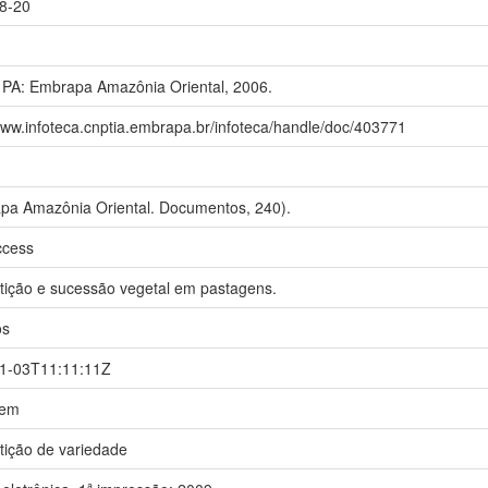
8-20
 PA: Embrapa Amazônia Oriental, 2006.
www.infoteca.cnptia.embrapa.br/infoteca/handle/doc/403771
pa Amazônia Oriental. Documentos, 240).
ccess
ição e sucessão vegetal em pastagens.
os
1-03T11:11:11Z
gem
ição de variedade