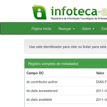
Skip
Página inicial
Navegar
Sobre
Est
navigation
Use este identificador para citar ou linkar para este
Registro completo de metadados
Campo DC
Valor
dc.contributor.author
DIAS-F
dc.date.accessioned
2011-0
dc.date.available
2011-0