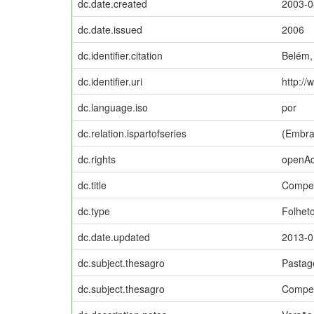
dc.date.created
2003-0
dc.date.issued
2006
dc.identifier.citation
Belém,
dc.identifier.uri
http://
dc.language.iso
por
dc.relation.ispartofseries
(Embra
dc.rights
openA
dc.title
Compet
dc.type
Folhet
dc.date.updated
2013-0
dc.subject.thesagro
Pasta
dc.subject.thesagro
Compet