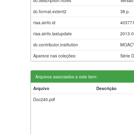
dc.description.notes
Versão 
dc.format.extent2
38 p.
riaa.ainfo.id
40377
riaa.ainfo.lastupdate
2013-0
dc.contributor.institution
MOACY
Aparece nas coleções:
Série 
Arquivos associados a este item:
Arquivo
Descrição
Doc240.pdf