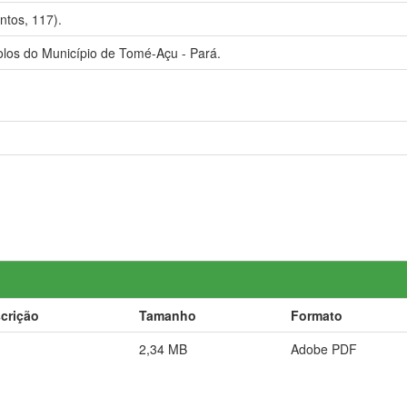
tos, 117).
s do Município de Tomé-Açu - Pará.
crição
Tamanho
Formato
2,34 MB
Adobe PDF