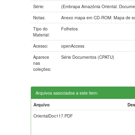
Série:
(Embrapa Amazônia Oriental. Documen
Notas:
Anexo mapa em CD-ROM: Mapa de solo
Tipo do
Folhetos
Material:
Acesso:
openAccess
Aparece
Série Documentos (CPATU)
nas
coleções:
Arquivos associados a este item:
Arquivo
Des
OrientalDoc117.PDF