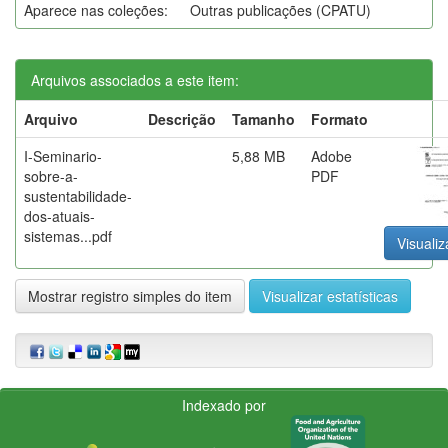
Aparece nas coleções:
Outras publicações (CPATU)
Arquivos associados a este item:
Arquivo
Descrição
Tamanho
Formato
I-Seminario-
5,88 MB
Adobe
sobre-a-
PDF
sustentabilidade-
dos-atuais-
sistemas...pdf
Visualiz
Mostrar registro simples do item
Visualizar estatísticas
Indexado por