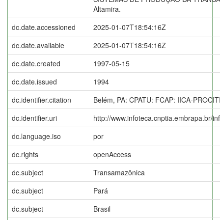
Altamira.
dc.date.accessioned
2025-01-07T18:54:16Z
dc.date.available
2025-01-07T18:54:16Z
dc.date.created
1997-05-15
dc.date.issued
1994
dc.identifier.citation
Belém, PA: CPATU: FCAP: IICA-PROCI
dc.identifier.uri
http://www.infoteca.cnptia.embrapa.br/i
dc.language.iso
por
dc.rights
openAccess
dc.subject
Transamazônica
dc.subject
Pará
dc.subject
Brasil