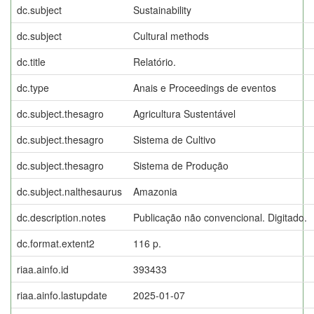
dc.subject
Sustainability
dc.subject
Cultural methods
dc.title
Relatório.
dc.type
Anais e Proceedings de eventos
dc.subject.thesagro
Agricultura Sustentável
dc.subject.thesagro
Sistema de Cultivo
dc.subject.thesagro
Sistema de Produção
dc.subject.nalthesaurus
Amazonia
dc.description.notes
Publicação não convencional. Digitado.
dc.format.extent2
116 p.
riaa.ainfo.id
393433
riaa.ainfo.lastupdate
2025-01-07