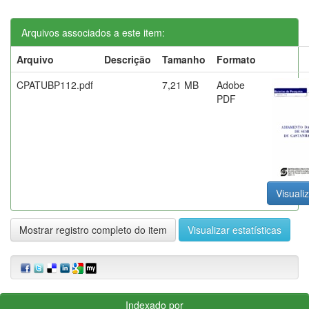
Arquivos associados a este item:
Arquivo
Descrição
Tamanho
Formato
CPATUBP112.pdf
7,21 MB
Adobe
PDF
Visualiz
Mostrar registro completo do item
Visualizar estatísticas
Indexado por