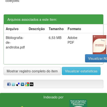
coleções:
Arquivos associados a este item:
Arquivo
Descrição
Tamanho
Formato
Bibliografia-
6,53 MB
Adobe
de-
PDF
andiroba.pdf
Visualizar/Ab
Mostrar registro completo do item
Visualizar estatísticas
Indexado por