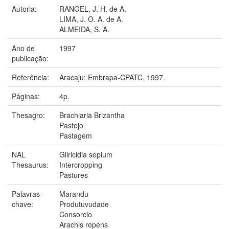
Autoria:
RANGEL, J. H. de A.
LIMA, J. O. A. de A.
ALMEIDA, S. A.
Ano de
1997
publicação:
Referência:
Aracaju: Embrapa-CPATC, 1997.
Páginas:
4p.
Thesagro:
Brachiaria Brizantha
Pastejo
Pastagem
NAL
Gliricidia sepium
Thesaurus:
Intercropping
Pastures
Palavras-
Marandu
chave:
Produtuvudade
Consorcio
Arachis repens