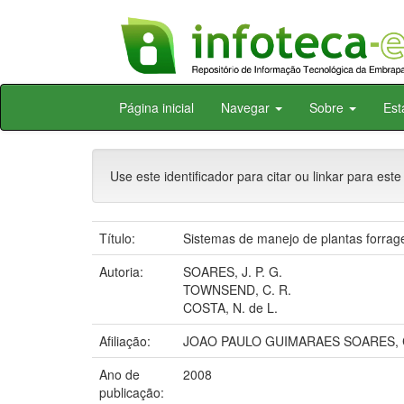
Skip
Página inicial
Navegar
Sobre
Est
navigation
Use este identificador para citar ou linkar para este
Título:
Sistemas de manejo de plantas forragei
Autoria:
SOARES, J. P. G.
TOWNSEND, C. R.
COSTA, N. de L.
Afiliação:
JOAO PAULO GUIMARAES SOARES, 
Ano de
2008
publicação: