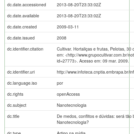
dc.date.accessioned
2013-08-20T23:33:02Z
dc.date.available
2013-08-20T23:33:02Z
dc.date.created
2009-03-11
dc.date.issued
2008
dc.identifier.citation
Cultivar. Hortaliças e frutas, Pelotas, 30
em: <http://www.grupocultivar.com.br/not
id=27773>. Acesso em: 09 mar. 2009.
dc.identifier.uri
http://www.infoteca.cnptia.embrapa.br/i
dc.language.iso
por
dc.rights
openAccess
dc.subject
Nanotecnologia
dc.title
De medos, conflitos e dúvidas: será tão 
Nanotecnologia?
dc.type
Artigo na mídia