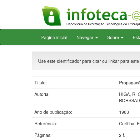
Skip
Página inicial
Navegar
Sobre
Est
navigation
Use este identificador para citar ou linkar para este
Título:
Propagação
Autoria:
HIGA, R. C
BORSSATO
Ano de publicação:
1983
Referência:
Curitiba:
Páginas:
2 f.