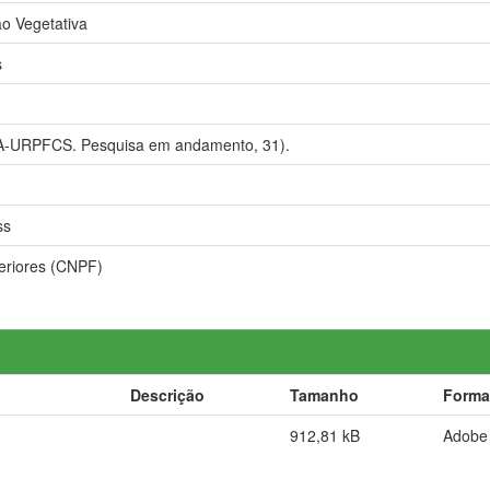
o Vegetativa
s
-URPFCS. Pesquisa em andamento, 31).
ss
teriores (CNPF)
Descrição
Tamanho
Forma
912,81 kB
Adobe