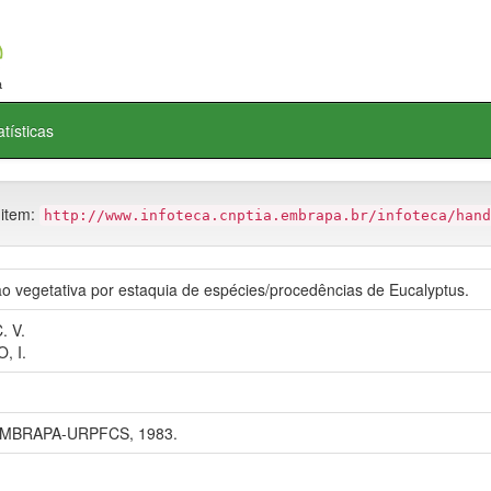
atísticas
 item:
http://www.infoteca.cnptia.embrapa.br/infoteca/hand
 vegetativa por estaquia de espécies/procedências de Eucalyptus.
. V.
, I.
 EMBRAPA-URPFCS, 1983.