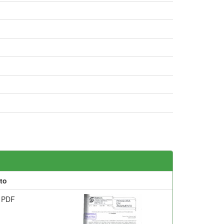
to
 PDF