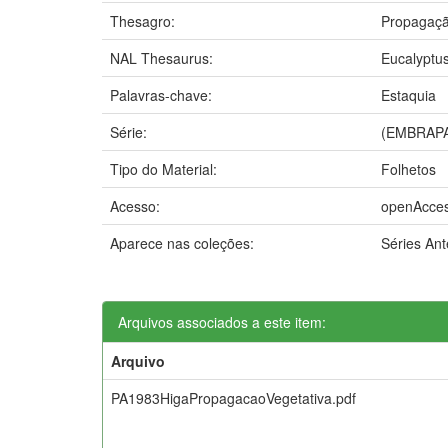
Thesagro:
Propagaçã
NAL Thesaurus:
Eucalyptu
Palavras-chave:
Estaquia
Série:
(EMBRAPA
Tipo do Material:
Folhetos
Acesso:
openAcce
Aparece nas coleções:
Séries An
Arquivos associados a este item:
Arquivo
PA1983HigaPropagacaoVegetativa.pdf