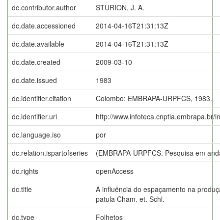
dc.contributor.author
STURION, J. A.
dc.date.accessioned
2014-04-16T21:31:13Z
dc.date.available
2014-04-16T21:31:13Z
dc.date.created
2009-03-10
dc.date.issued
1983
dc.identifier.citation
Colombo: EMBRAPA-URPFCS, 1983.
dc.identifier.uri
http://www.infoteca.cnptia.embrapa.br/
dc.language.iso
por
dc.relation.ispartofseries
(EMBRAPA-URPFCS. Pesquisa em anda
dc.rights
openAccess
dc.title
A influência do espaçamento na produç
patula Cham. et. Schl.
dc.type
Folhetos