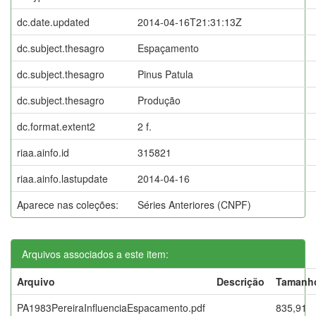
dc.date.updated
2014-04-16T21:31:13Z
dc.subject.thesagro
Espaçamento
dc.subject.thesagro
Pinus Patula
dc.subject.thesagro
Produção
dc.format.extent2
2 f.
riaa.ainfo.id
315821
riaa.ainfo.lastupdate
2014-04-16
Aparece nas coleções:
Séries Anteriores (CNPF)
Arquivos associados a este item:
Arquivo
Descrição
Tamanh
PA1983PereiraInfluenciaEspacamento.pdf
835,91