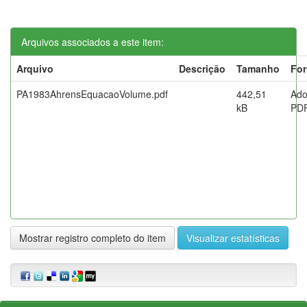
Arquivos associados a este item:
Arquivo
Descrição
Tamanho
Fo
PA1983AhrensEquacaoVolume.pdf
442,51
Ad
kB
PD
Mostrar registro completo do item
Visualizar estatísticas