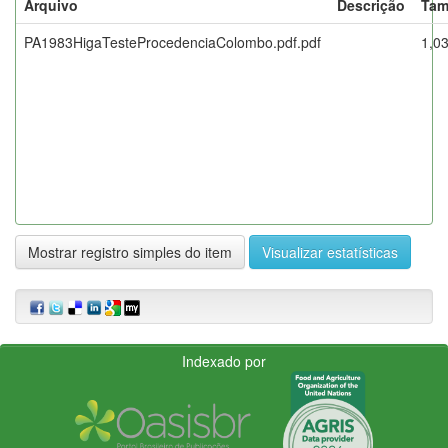
Arquivo
Descrição
Tam
PA1983HigaTesteProcedenciaColombo.pdf.pdf
1,0
Mostrar registro simples do item
Visualizar estatísticas
Indexado por