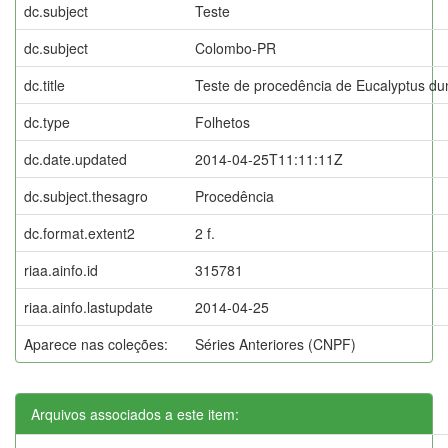
dc.subject
Teste
dc.subject
Colombo-PR
dc.title
Teste de procedência de Eucalyptus d
dc.type
Folhetos
dc.date.updated
2014-04-25T11:11:11Z
dc.subject.thesagro
Procedência
dc.format.extent2
2 f.
riaa.ainfo.id
315781
riaa.ainfo.lastupdate
2014-04-25
Aparece nas coleções:
Séries Anteriores (CNPF)
Arquivos associados a este item: