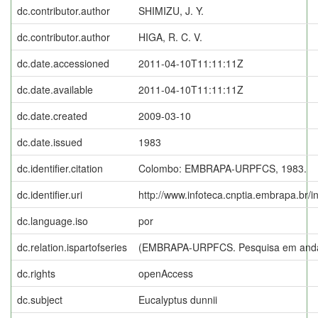
dc.contributor.author
SHIMIZU, J. Y.
dc.contributor.author
HIGA, R. C. V.
dc.date.accessioned
2011-04-10T11:11:11Z
dc.date.available
2011-04-10T11:11:11Z
dc.date.created
2009-03-10
dc.date.issued
1983
dc.identifier.citation
Colombo: EMBRAPA-URPFCS, 1983.
dc.identifier.uri
http://www.infoteca.cnptia.embrapa.br/
dc.language.iso
por
dc.relation.ispartofseries
(EMBRAPA-URPFCS. Pesquisa em anda
dc.rights
openAccess
dc.subject
Eucalyptus dunnii