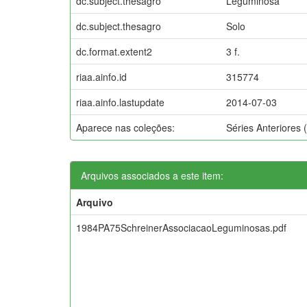
dc.subject.thesagro
Leguminosa
dc.subject.thesagro
Solo
dc.format.extent2
3 f.
riaa.ainfo.id
315774
riaa.ainfo.lastupdate
2014-07-03
Aparece nas coleções:
Séries Anteriores
Arquivos associados a este item:
Arquivo
1984PA75SchreinerAssociacaoLeguminosas.pdf