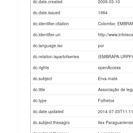
dc.date.created
2009-03-10
dc.date.issued
1984
dc.identifier.citation
Colombo: EMBRA
dc.identifier.uri
http://www.infotec
dc.language.iso
por
dc.relation.ispartofseries
(EMBRAPA-URPFCS
dc.rights
openAccess
dc.subject
Erva-mate
dc.title
Associação de leg
dc.type
Folhetos
dc.date.updated
2014-07-03T11:1
dc.subject.thesagro
Ilex Paraguariensi