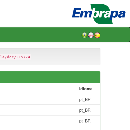
le/doc/315774
Idioma
pt_BR
pt_BR
pt_BR