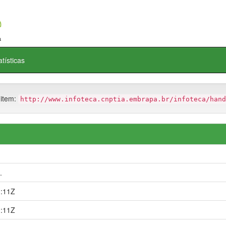
atísticas
 item:
http://www.infoteca.cnptia.embrapa.br/infoteca/hand
.
1:11Z
1:11Z