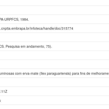
PA-URPFCS, 1984.
a.cnptia.embrapa.br/infoteca/handle/doc/315774
. Pesquisa em andamento, 75).
uminosas com erva-mate (Ilex paraguariensis) para fins de melhoramen
1:11Z
s