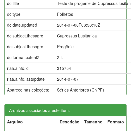
dc.title
Teste de progênie de Cupressus lusitan
dc.type
Folhetos
dc.date.updated
2014-07-08T06:36:10Z
dc.subject.thesagro
Cupressus Lusitanica
dc.subject.thesagro
Progênie
dc.format.extent2
2 f.
riaa.ainfo.id
315754
riaa.ainfo.lastupdate
2014-07-07
Aparece nas coleções:
Séries Anteriores (CNPF)
Arquivos associados a este item:
Arquivo
Descrição
Tamanho
Formato