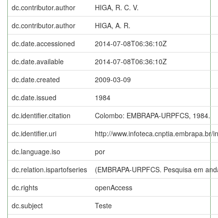
dc.contributor.author
HIGA, R. C. V.
dc.contributor.author
HIGA, A. R.
dc.date.accessioned
2014-07-08T06:36:10Z
dc.date.available
2014-07-08T06:36:10Z
dc.date.created
2009-03-09
dc.date.issued
1984
dc.identifier.citation
Colombo: EMBRAPA-URPFCS, 1984.
dc.identifier.uri
http://www.infoteca.cnptia.embrapa.br/
dc.language.iso
por
dc.relation.ispartofseries
(EMBRAPA-URPFCS. Pesquisa em anda
dc.rights
openAccess
dc.subject
Teste