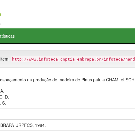
atísticas
 item:
http://www.infoteca.cnptia.embrapa.br/infoteca/hand
o espaçamento na produção de madeira de Pinus patula CHAM. et SCH
A.
C. D.
 S.
MBRAPA-URPFCS, 1984.