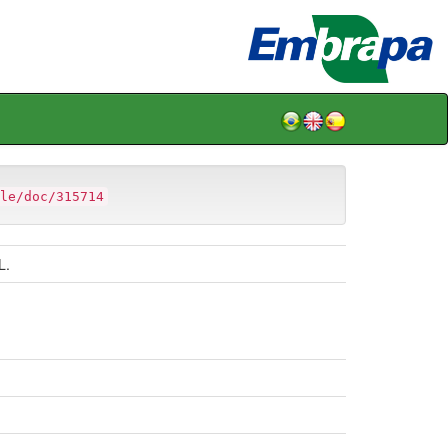
le/doc/315714
L.