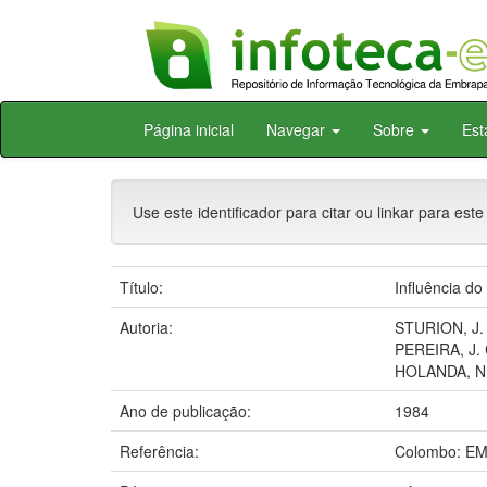
Skip
Página inicial
Navegar
Sobre
Est
navigation
Use este identificador para citar ou linkar para este
Título:
Influência d
Autoria:
STURION, J. 
PEREIRA, J. 
HOLANDA, N.
Ano de publicação:
1984
Referência:
Colombo: E