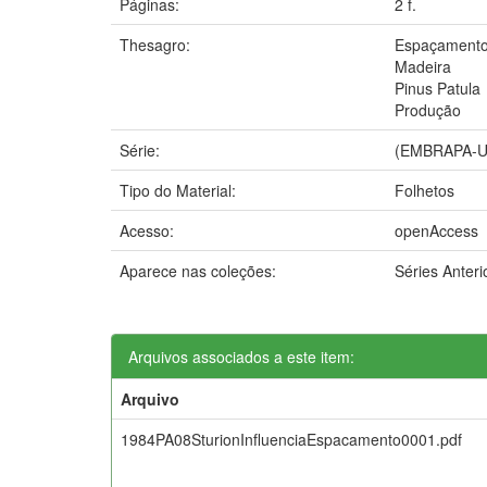
Páginas:
2 f.
Thesagro:
Espaçament
Madeira
Pinus Patula
Produção
Série:
(EMBRAPA-UR
Tipo do Material:
Folhetos
Acesso:
openAccess
Aparece nas coleções:
Séries Anter
Arquivos associados a este item:
Arquivo
1984PA08SturionInfluenciaEspacamento0001.pdf