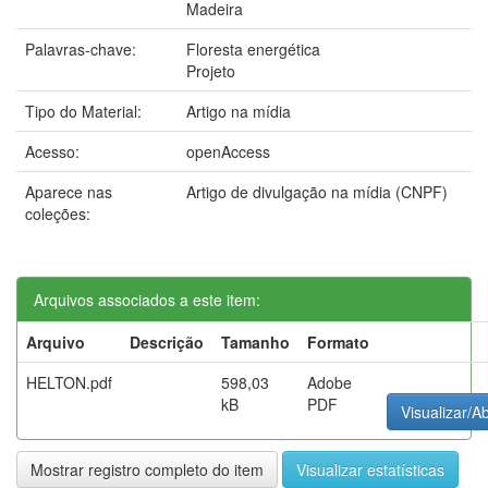
Madeira
Palavras-chave:
Floresta energética
Projeto
Tipo do Material:
Artigo na mídia
Acesso:
openAccess
Aparece nas
Artigo de divulgação na mídia (CNPF)
coleções:
Arquivos associados a este item:
Arquivo
Descrição
Tamanho
Formato
HELTON.pdf
598,03
Adobe
kB
PDF
Visualizar/Ab
Mostrar registro completo do item
Visualizar estatísticas