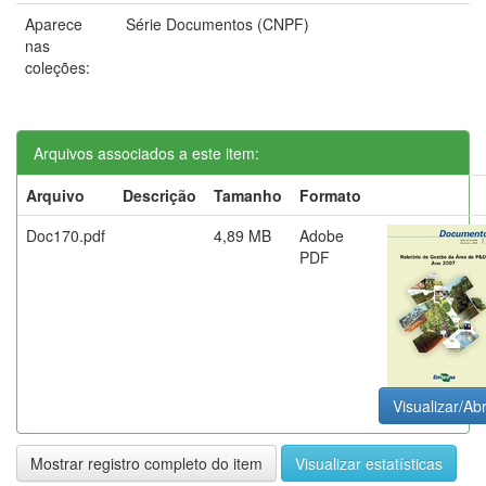
Aparece
Série Documentos (CNPF)
nas
coleções:
Arquivos associados a este item:
Arquivo
Descrição
Tamanho
Formato
Doc170.pdf
4,89 MB
Adobe
PDF
Visualizar/Abr
Mostrar registro completo do item
Visualizar estatísticas