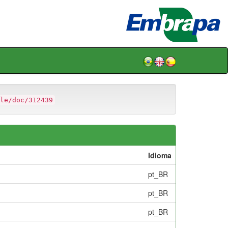
le/doc/312439
Idioma
pt_BR
pt_BR
pt_BR