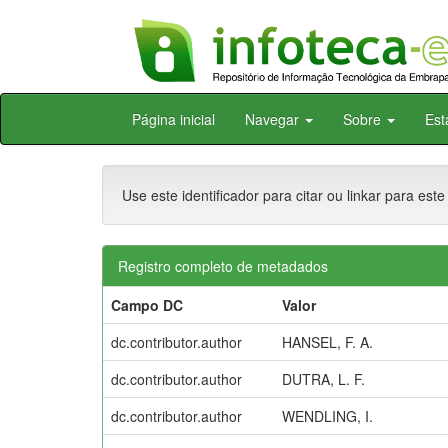
Skip
Página inicial
Navegar
Sobre
Est
navigation
Use este identificador para citar ou linkar para este
Registro completo de metadados
Campo DC
Valor
dc.contributor.author
HANSEL, F. A.
dc.contributor.author
DUTRA, L. F.
dc.contributor.author
WENDLING, I.