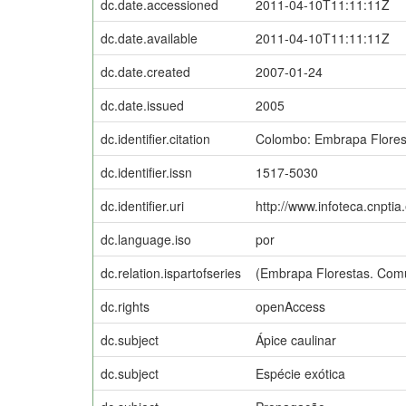
dc.date.accessioned
2011-04-10T11:11:11Z
dc.date.available
2011-04-10T11:11:11Z
dc.date.created
2007-01-24
dc.date.issued
2005
dc.identifier.citation
Colombo: Embrapa Flores
dc.identifier.issn
1517-5030
dc.identifier.uri
http://www.infoteca.cnpti
dc.language.iso
por
dc.relation.ispartofseries
(Embrapa Florestas. Comu
dc.rights
openAccess
dc.subject
Ápice caulinar
dc.subject
Espécie exótica