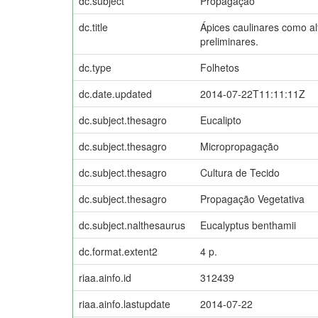
dc.subject
Propagação
dc.title
Ápices caulinares como al
preliminares.
dc.type
Folhetos
dc.date.updated
2014-07-22T11:11:11Z
dc.subject.thesagro
Eucalipto
dc.subject.thesagro
Micropropagação
dc.subject.thesagro
Cultura de Tecido
dc.subject.thesagro
Propagação Vegetativa
dc.subject.nalthesaurus
Eucalyptus benthamii
dc.format.extent2
4 p.
riaa.ainfo.id
312439
riaa.ainfo.lastupdate
2014-07-22