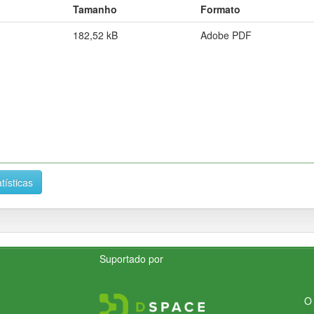
Tamanho
Formato
182,52 kB
Adobe PDF
tísticas
Suportado por
O 