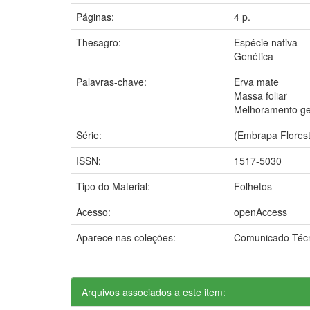
Páginas:
4 p.
Thesagro:
Espécie nativa
Genética
Palavras-chave:
Erva mate
Massa foliar
Melhoramento ge
Série:
(Embrapa Florest
ISSN:
1517-5030
Tipo do Material:
Folhetos
Acesso:
openAccess
Aparece nas coleções:
Comunicado Téc
Arquivos associados a este item: